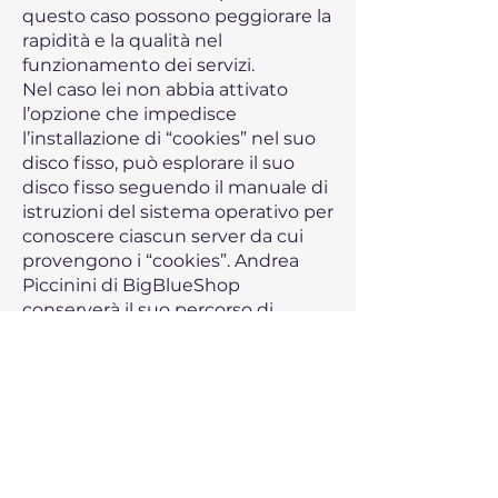
questo caso possono peggiorare la
rapidità e la qualità nel
funzionamento dei servizi.
Nel caso lei non abbia attivato
l’opzione che impedisce
l’installazione di “cookies” nel suo
disco fisso, può esplorare il suo
disco fisso seguendo il manuale di
istruzioni del sistema operativo per
conoscere ciascun server da cui
provengono i “cookies”. Andrea
Piccinini di BigBlueShop
conserverà il suo percorso di
navigazione tipico per adattare i
nostri servizi il più possibile alle sue
preferenze.
L’Utente acconsente
esplicitamente all’utilizzo dei
“cookies” da parte di Andrea
Piccinini di BigBlueShop, con la