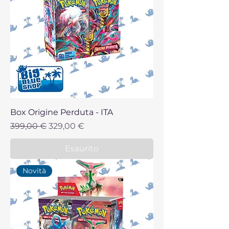
Box Origine Perduta - ITA
Prezzo regolare
Prezzo scontato
399,00 €
329,00 €
Esaurito
Novità