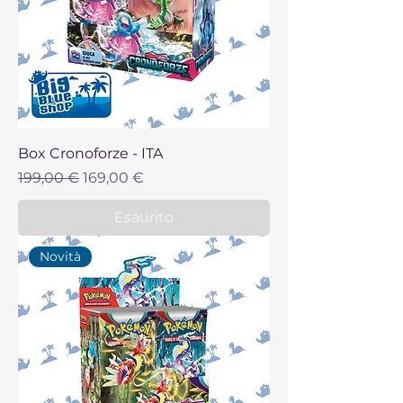
Box Cronoforze - ITA
Prezzo regolare
Prezzo scontato
199,00 €
169,00 €
Esaurito
Novità