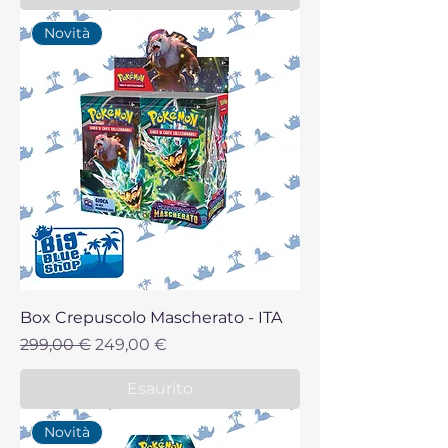
Novità
Box Crepuscolo Mascherato - ITA
Prezzo regolare
Prezzo scontato
299,00 €
249,00 €
Esaurito
Novità