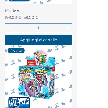
151- Jap
Prezzo regolare
Prezzo scontato
199,00 €
159,00 €
Aggiungi al carrello
Novità