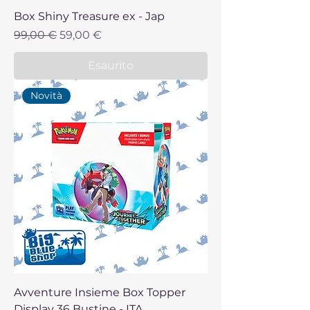
Box Shiny Treasure ex - Jap
Prezzo regolare
Prezzo scontato
99,00 €
59,00 €
Esaurito
Novità
Avventure Insieme Box Topper
Display 36 Bustine - ITA