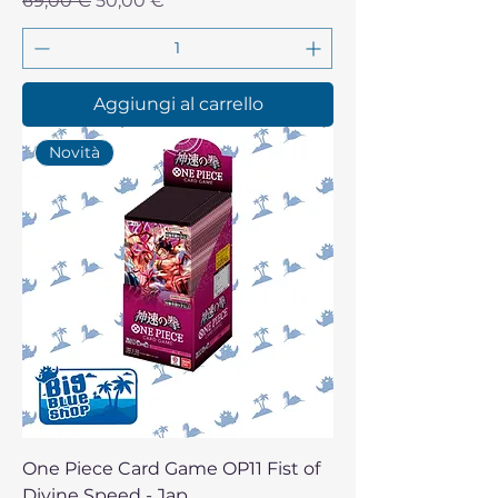
69,00 €
50,00 €
Aggiungi al carrello
Novità
One Piece Card Game OP11 Fist of
Divine Speed - Jap