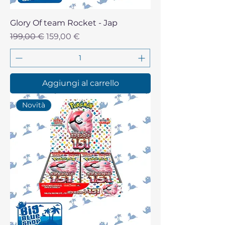
Glory Of team Rocket - Jap
Prezzo regolare
Prezzo scontato
199,00 €
159,00 €
Aggiungi al carrello
Novità