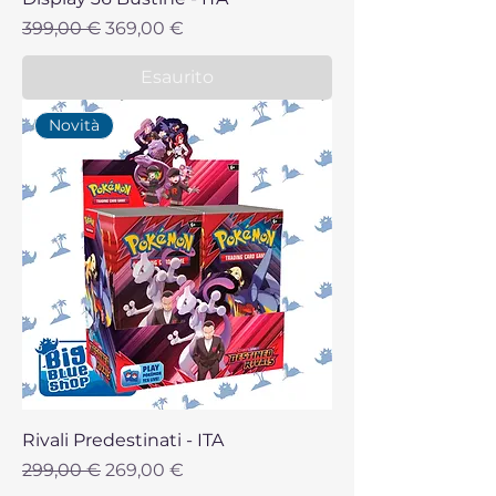
Prezzo regolare
Prezzo scontato
399,00 €
369,00 €
Esaurito
Novità
Rivali Predestinati - ITA
Prezzo regolare
Prezzo scontato
299,00 €
269,00 €