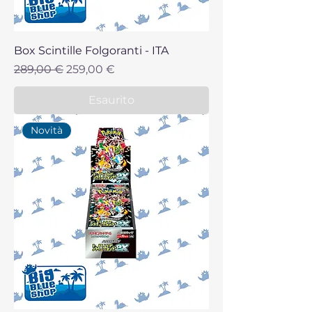
Box Scintille Folgoranti - ITA
Prezzo regolare
Prezzo scontato
289,00 €
259,00 €
Esaurito
Novità