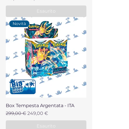
Esaurito
Novità
Box Tempesta Argentata - ITA
Prezzo regolare
Prezzo scontato
299,00 €
249,00 €
Esaurito