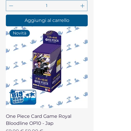
Aggiungi al carrello
Novità
One Piece Card Game Royal
Bloodline OP10 - Jap
Prezzo regolare
Prezzo scontato