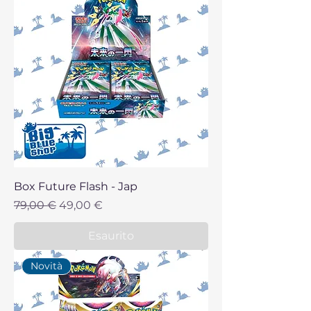
Box Future Flash - Jap
Prezzo regolare
Prezzo scontato
79,00 €
49,00 €
Esaurito
Novità