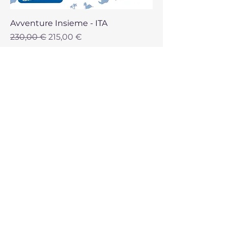
Avventure Insieme - ITA
Prezzo regolare
Prezzo scontato
230,00 €
215,00 €
Aggiungi al carrello
Novità