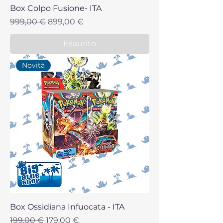
Box Colpo Fusione- ITA
Prezzo regolare
Prezzo scontato
999,00 €
899,00 €
Esaurito
Novità
Box Ossidiana Infuocata - ITA
Prezzo regolare
Prezzo scontato
199,00 €
179,00 €