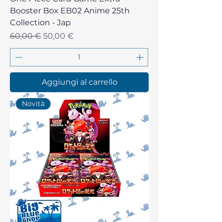
Booster Box EB02 Anime 25th
Collection - Jap
Prezzo regolare
Prezzo scontato
60,00 €
50,00 €
Aggiungi al carrello
Novità