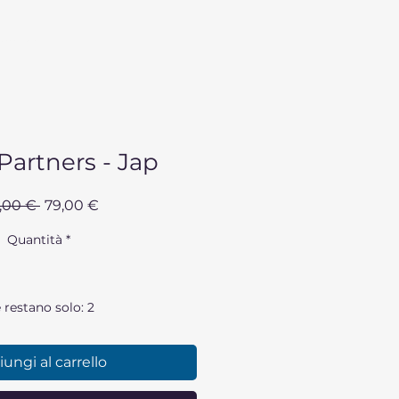
ntatti
Partners - Jap
Prezzo
Prezzo
5,00 € 
79,00 €
regolare
scontato
Quantità
*
 restano solo: 2
ungi al carrello