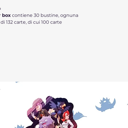
o
r box
contiene 30 bustine, ognuna
di 132 carte, di cui 100 carte
novità ci sono
Bellibolt-ex di
i assegnare Energie Lampo a
enatrice, e
Zoroark-ex di N
, con
possono influenzare l'andamento
 carte presentano illustrazioni
ano l'essenza dei Pokémon e delle
dole perfette per i collezionisti.