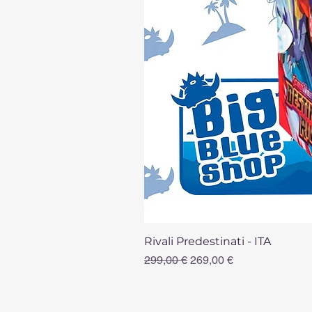
Rivali Predestinati - ITA
Prezzo regolare
Prezzo scontato
299,00 €
269,00 €