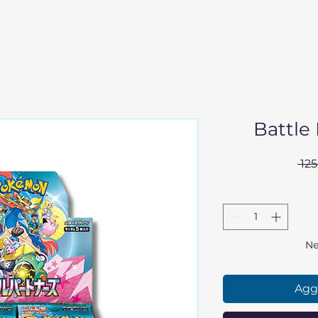
Negozio
Giapponese
Chi siamo
Co
Battle 
 12
Ne
Aggi