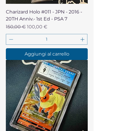
Charizard Holo #011 - JPN - 2016 -
20TH Anniv.- 1st Ed - PSA 7
Prezzo regolare
Prezzo scontato
150,00 €
100,00 €
Aggiungi al carrello