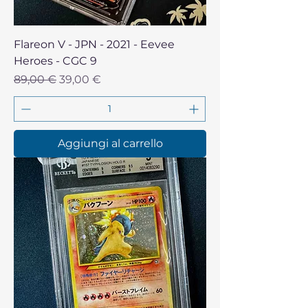
Flareon V - JPN - 2021 - Eevee
Heroes - CGC 9
Prezzo regolare
Prezzo scontato
89,00 €
39,00 €
Aggiungi al carrello