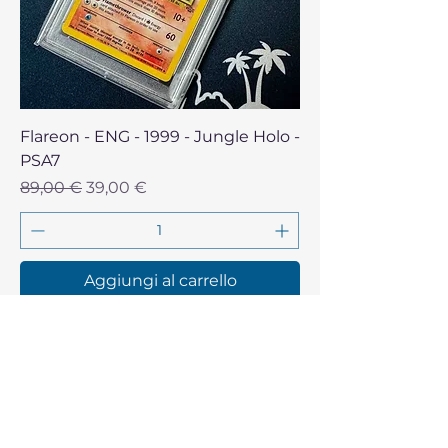
Flareon - ENG - 1999 - Jungle Holo -
PSA7
Prezzo regolare
Prezzo scontato
89,00 €
39,00 €
Aggiungi al carrello