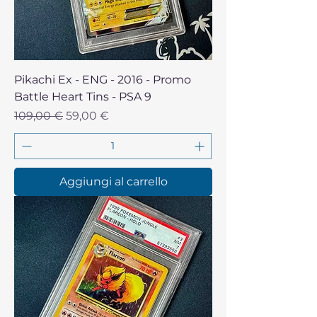
Pikachi Ex - ENG - 2016 - Promo
Battle Heart Tins - PSA 9
Prezzo regolare
Prezzo scontato
109,00 €
59,00 €
Aggiungi al carrello