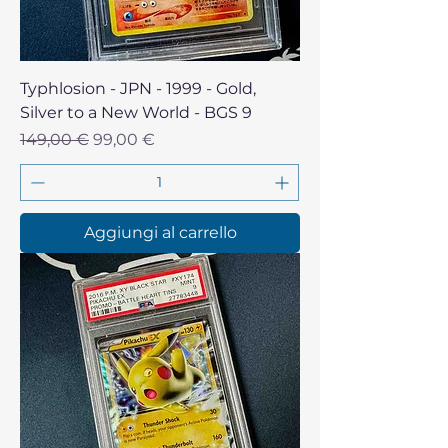
Typhlosion - JPN - 1999 - Gold,
Silver to a New World - BGS 9
Prezzo regolare
Prezzo scontato
149,00 €
99,00 €
Aggiungi al carrello