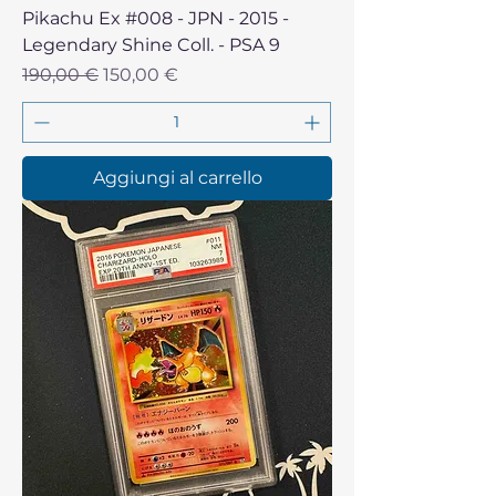
Pikachu Ex #008 - JPN - 2015 -
Legendary Shine Coll. - PSA 9
Prezzo regolare
Prezzo scontato
190,00 €
150,00 €
Aggiungi al carrello