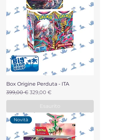
Box Origine Perduta - ITA
Prezzo regolare
Prezzo scontato
399,00 €
329,00 €
Esaurito
Novità