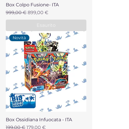
Box Colpo Fusione- ITA
Prezzo regolare
Prezzo scontato
999,00 €
899,00 €
Esaurito
Novità
Box Ossidiana Infuocata - ITA
Prezzo regolare
Prezzo scontato
199,00 €
179,00 €