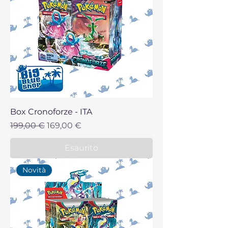
Box Cronoforze - ITA
Prezzo regolare
Prezzo scontato
199,00 €
169,00 €
Esaurito
Novità