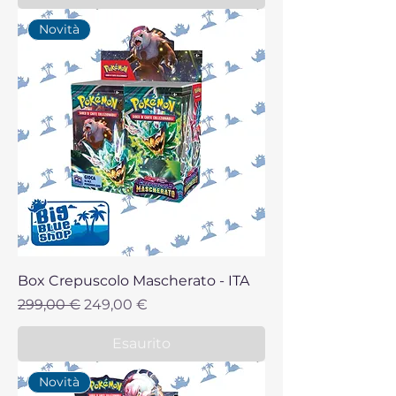
Novità
Box Crepuscolo Mascherato - ITA
Prezzo regolare
Prezzo scontato
299,00 €
249,00 €
Esaurito
Novità