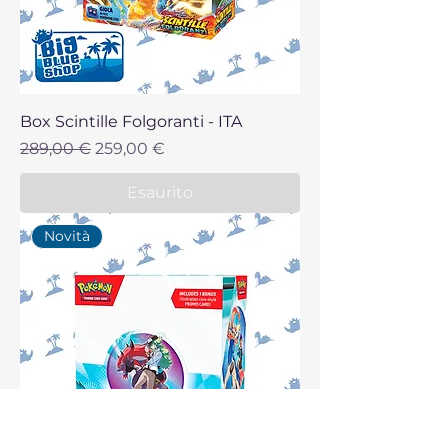
Box Scintille Folgoranti - ITA
Prezzo regolare
Prezzo scontato
289,00 €
259,00 €
Esaurito
Novità