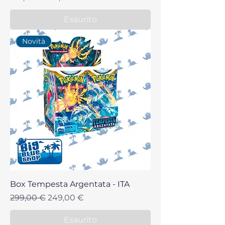
Esaurito
Novità
Box Tempesta Argentata - ITA
Prezzo regolare
Prezzo scontato
299,00 €
249,00 €
Esaurito