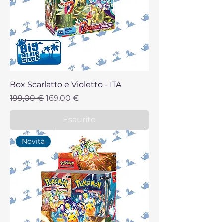
Box Scarlatto e Violetto - ITA
Prezzo regolare
Prezzo scontato
199,00 €
169,00 €
Esaurito
Novità